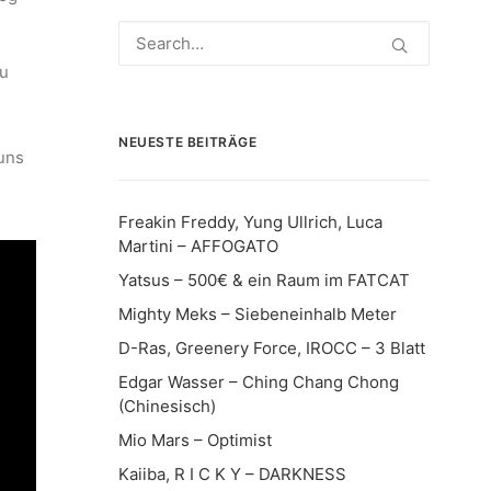
eu
NEUESTE BEITRÄGE
 uns
Freakin Freddy, Yung Ullrich, Luca
Martini – AFFOGATO
Yatsus – 500€ & ein Raum im FATCAT
Mighty Meks – Siebeneinhalb Meter
D-Ras, Greenery Force, IROCC – 3 Blatt
Edgar Wasser – Ching Chang Chong
(Chinesisch)
Mio Mars – Optimist
Kaiiba, R I C K Y – DARKNESS