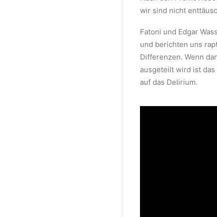
wir sind nicht enttäusc
Fatoni und Edgar Was
und berichten uns rap
Differenzen. Wenn da
ausgeteilt wird ist das
auf das Delirium.