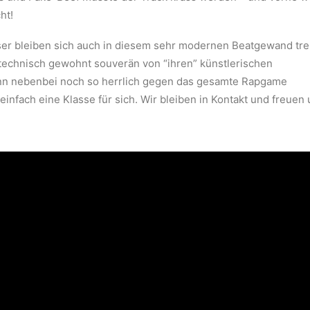
ht!
ser bleiben sich auch in diesem sehr modernen Beatgewand tr
technisch gewohnt souverän von “ihren” künstlerischen
nn nebenbei noch so herrlich gegen das gesamte Rapgame
 einfach eine Klasse für sich. Wir bleiben in Kontakt und freuen