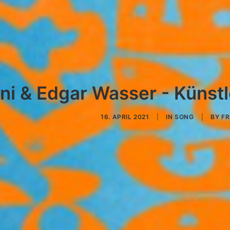
ni & Edgar Wasser - Künstl
16. APRIL 2021
|
IN
SONG
|
BY
F