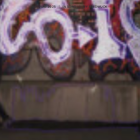
20. JUNI 2025
|
IN
SONG
|
BY
FREDMUCK