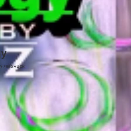
gy
BY
FREDMUCK