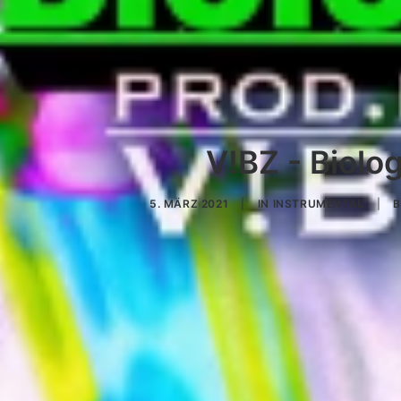
V!BZ - Biolo
5. MÄRZ 2021
|
IN
INSTRUMENTAL
|