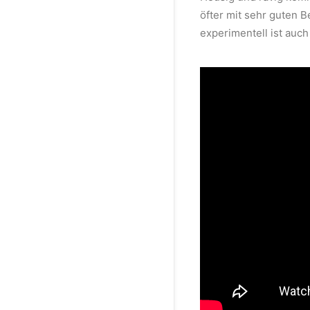
öfter mit sehr guten 
experimentell ist au