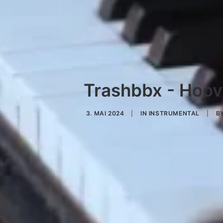
Trashbbx - Hoov
3. MAI 2024
|
IN
INSTRUMENTAL
|
B