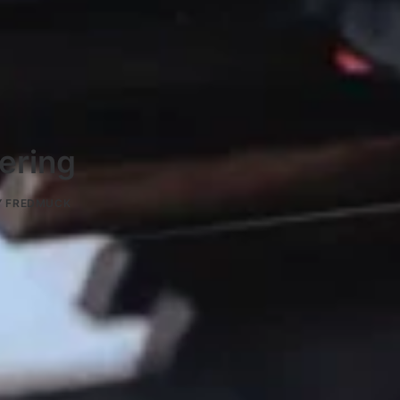
ering
Y
FREDMUCK