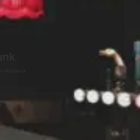
unk
BY
FREDMUCK