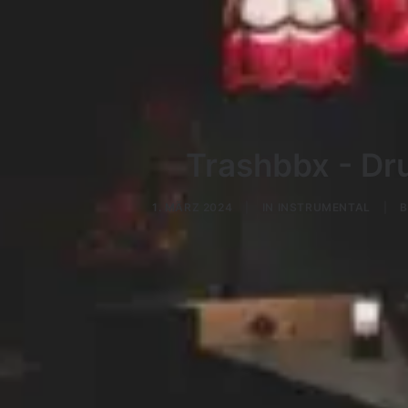
Trashbbx - Dr
1. MÄRZ 2024
|
IN
INSTRUMENTAL
|