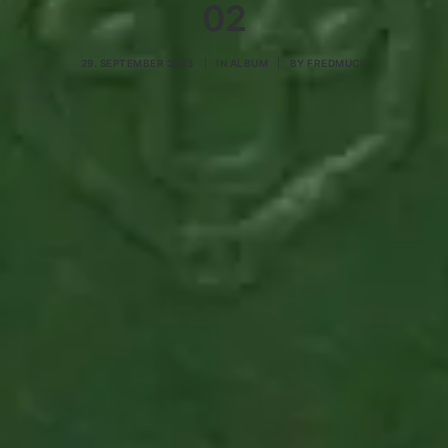
02
29. SEPTEMBER 2023
|
IN
ALBUM
|
BY
FREDMUCK