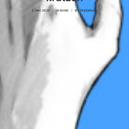
2. MAI 2025
|
IN
SONG
|
BY
FREDMUCK