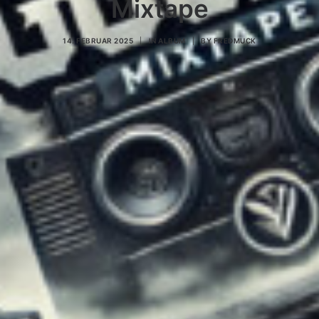
Mixtape
14. FEBRUAR 2025
|
IN
ALBUM
|
BY
FREDMUCK