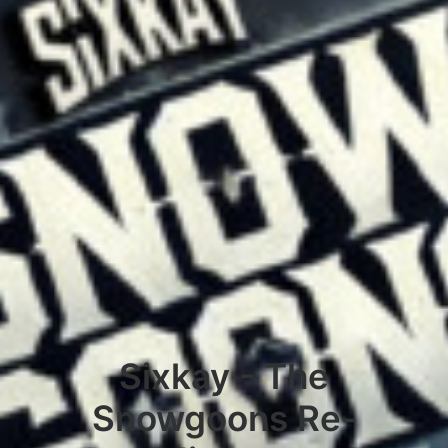
Sixkay - The
Snowgoons Re-