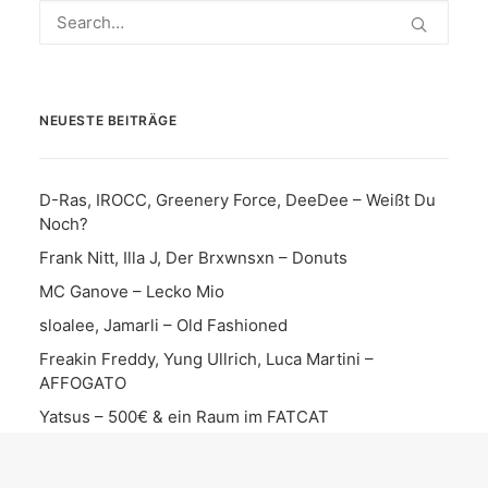
NEUESTE BEITRÄGE
D-Ras, IROCC, Greenery Force, DeeDee – Weißt Du
Noch?
Frank Nitt, Illa J, Der Brxwnsxn – Donuts
MC Ganove – Lecko Mio
sloalee, Jamarli – Old Fashioned
Freakin Freddy, Yung Ullrich, Luca Martini –
AFFOGATO
Yatsus – 500€ & ein Raum im FATCAT
Mighty Meks – Siebeneinhalb Meter
D-Ras, Greenery Force, IROCC – 3 Blatt