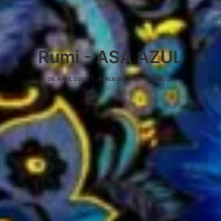
Rumi - ASA AZUL
28. APRIL 2023
|
IN
ALBUM
|
BY
FREDMUCK