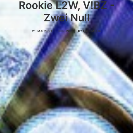
Rookie L2W, V!BZ -
Zwei Null
21. MAI 2021
|
IN
SONG
|
BY
FREDMUCK