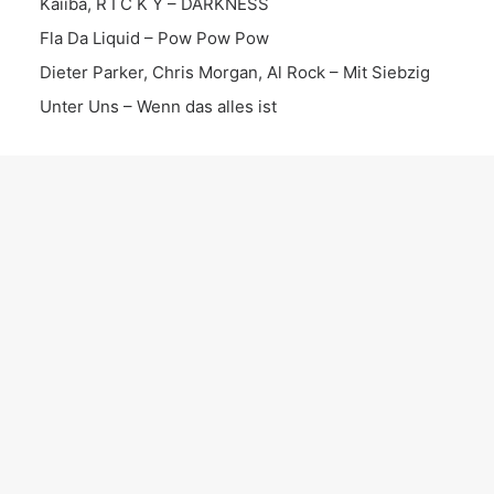
Kaiiba, R I C K Y – DARKNESS
Fla Da Liquid – Pow Pow Pow
Dieter Parker, Chris Morgan, Al Rock – Mit Siebzig
Unter Uns – Wenn das alles ist
KATEGORIEN
Instrumental
Song
News
Date
Album
EP
Interview