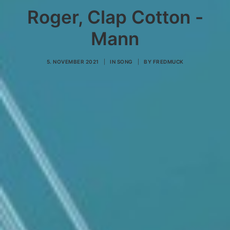
Roger, Clap Cotton -
Mann
5. NOVEMBER 2021
|
IN
SONG
|
BY
FREDMUCK