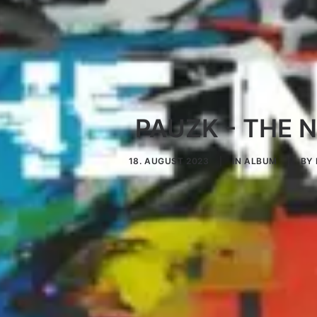
PAUZK - THE 
18. AUGUST 2023
|
IN
ALBUM
|
BY