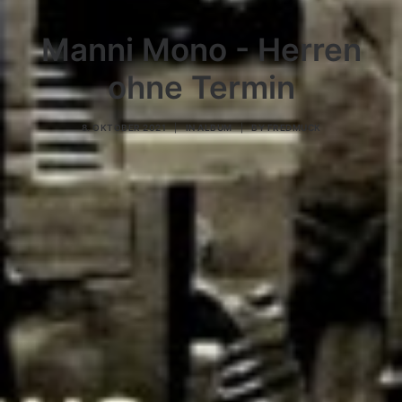
Manni Mono - Herren
ohne Termin
8. OKTOBER 2021
|
IN
ALBUM
|
BY
FREDMUCK