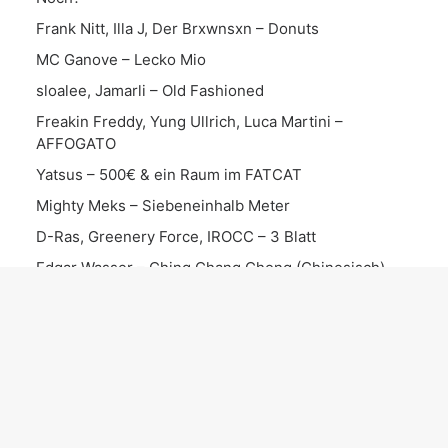
Frank Nitt, Illa J, Der Brxwnsxn – Donuts
MC Ganove – Lecko Mio
sloalee, Jamarli – Old Fashioned
Freakin Freddy, Yung Ullrich, Luca Martini –
AFFOGATO
Yatsus – 500€ & ein Raum im FATCAT
Mighty Meks – Siebeneinhalb Meter
D-Ras, Greenery Force, IROCC – 3 Blatt
Edgar Wasser – Ching Chang Chong (Chinesisch)
Mio Mars – Optimist
KATEGORIEN
Interview