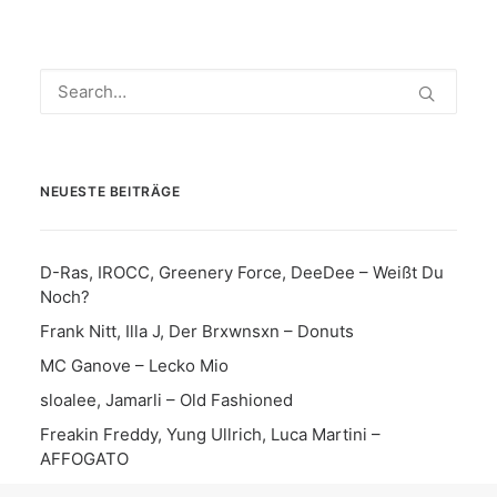
NEUESTE BEITRÄGE
D-Ras, IROCC, Greenery Force, DeeDee – Weißt Du
Noch?
Frank Nitt, Illa J, Der Brxwnsxn – Donuts
MC Ganove – Lecko Mio
sloalee, Jamarli – Old Fashioned
Freakin Freddy, Yung Ullrich, Luca Martini –
AFFOGATO
Yatsus – 500€ & ein Raum im FATCAT