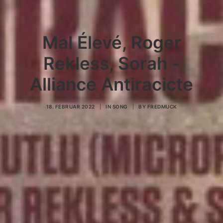
Mal Élevé, Roger
Rekless, Sorah -
Alliance Antiracicte
18. FEBRUAR 2022
|
IN
SONG
|
BY
FREDMUCK