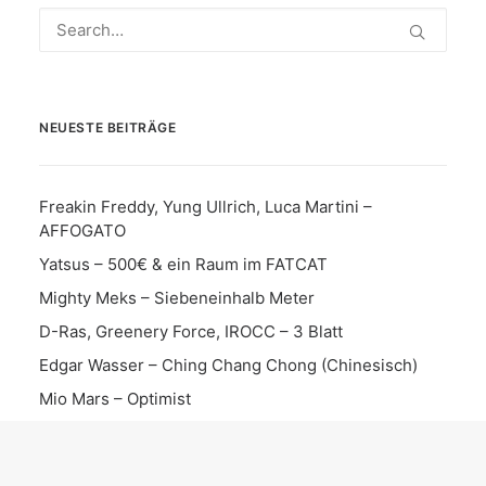
NEUESTE BEITRÄGE
Freakin Freddy, Yung Ullrich, Luca Martini –
AFFOGATO
Yatsus – 500€ & ein Raum im FATCAT
Mighty Meks – Siebeneinhalb Meter
D-Ras, Greenery Force, IROCC – 3 Blatt
Edgar Wasser – Ching Chang Chong (Chinesisch)
Mio Mars – Optimist
Kaiiba, R I C K Y – DARKNESS
Fla Da Liquid – Pow Pow Pow