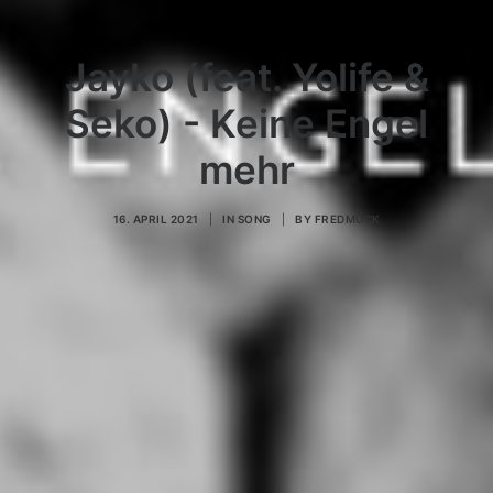
Jayko (feat. Yolife &
Seko) - Keine Engel
mehr
16. APRIL 2021
|
IN
SONG
|
BY
FREDMUCK