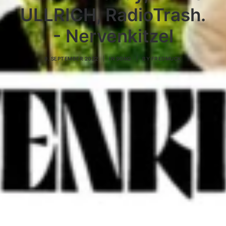
ULLRICH, RadioTrash.
- Nervenkitzel
9. SEPTEMBER 2022
|
IN
SONG
|
BY
FREDMUCK