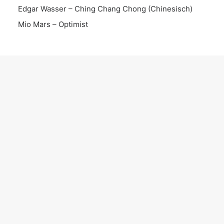
Edgar Wasser – Ching Chang Chong (Chinesisch)
Mio Mars – Optimist
KATEGORIEN
Interview
Live Set
Instrumental
Song
News
Date
Album
EP