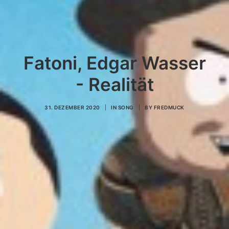
Fatoni, Edgar Wasser
- Realität
31. DEZEMBER 2020
|
IN
SONG
|
BY
FREDMUCK