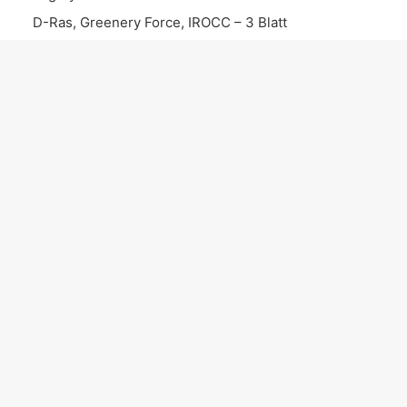
D-Ras, Greenery Force, IROCC – 3 Blatt
Edgar Wasser – Ching Chang Chong (Chinesisch)
Mio Mars – Optimist
Kaiiba, R I C K Y – DARKNESS
Fla Da Liquid – Pow Pow Pow
Dieter Parker, Chris Morgan, Al Rock – Mit Siebzig
Unter Uns – Wenn das alles ist
KATEGORIEN
Instrumental
Song
News