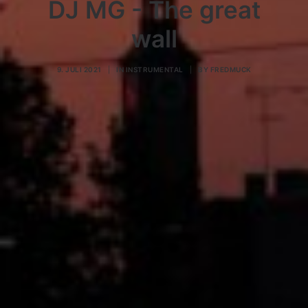
DJ MG - The great
wall
9. JULI 2021
|
IN
INSTRUMENTAL
|
BY
FREDMUCK