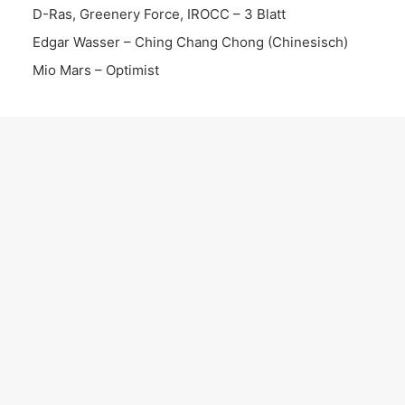
D-Ras, Greenery Force, IROCC – 3 Blatt
Edgar Wasser – Ching Chang Chong (Chinesisch)
Mio Mars – Optimist
KATEGORIEN
Instrumental
Song
News
Date
Album
EP
Interview
Live Set