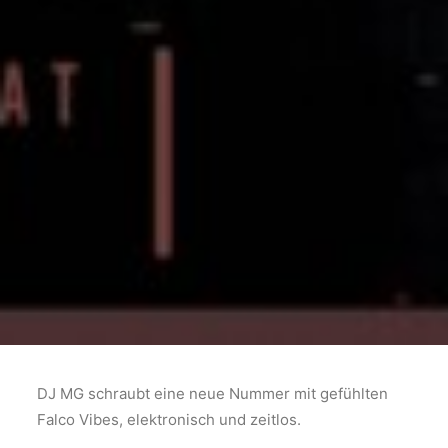
DJ MG schraubt eine neue Nummer mit gefühlten
Falco Vibes, elektronisch und zeitlos.