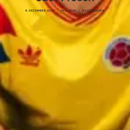
8. DEZEMBER 2023
|
IN
ALBUM
|
BY
FREDMUCK