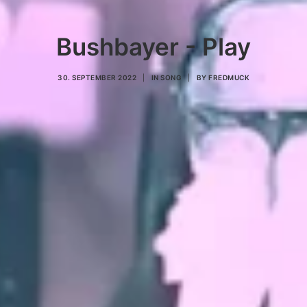
Bushbayer - Play
30. SEPTEMBER 2022
|
IN
SONG
|
BY
FREDMUCK