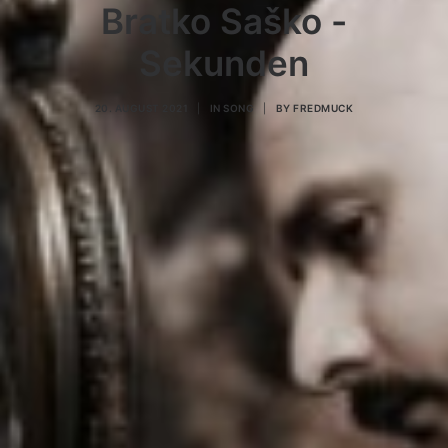
Bratko Saško -
Sekunden
20. AUGUST 2021
|
IN
SONG
|
BY
FREDMUCK