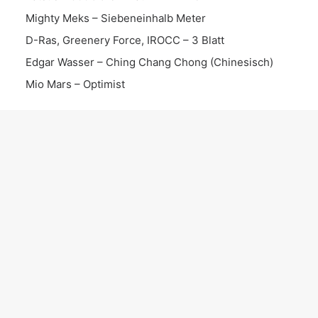
Mighty Meks – Siebeneinhalb Meter
D-Ras, Greenery Force, IROCC – 3 Blatt
Edgar Wasser – Ching Chang Chong (Chinesisch)
Mio Mars – Optimist
KATEGORIEN
News
Date
Album
EP
Interview
Live Set