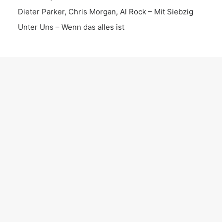
Dieter Parker, Chris Morgan, Al Rock – Mit Siebzig
Unter Uns – Wenn das alles ist
KATEGORIEN
Interview
Live Set
Instrumental
Song
News
Date
Album
EP