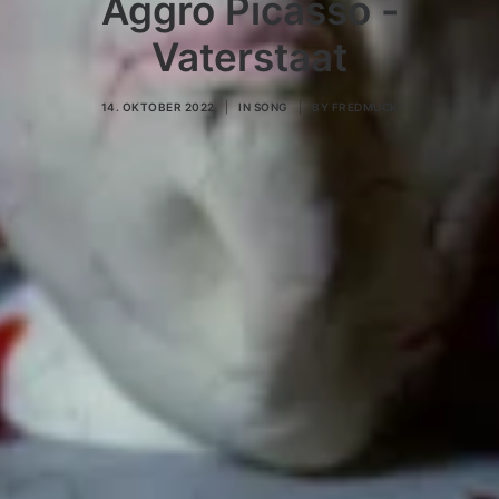
Aggro Picasso -
Vaterstaat
14. OKTOBER 2022
|
IN
SONG
|
BY
FREDMUCK