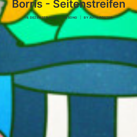
Borris - Seitenstreifen
19. DEZEMBER 2025
|
IN
SONG
|
BY
AUTO POSTER